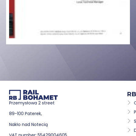
RB
Przemysłowa 2 street
89-100 Paterek,
S
Nakło nad Notecią
VAT number: 55429004605