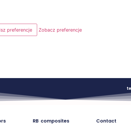
isz preferencje
Zobacz preferencje
te
ors
RB composites
Contact