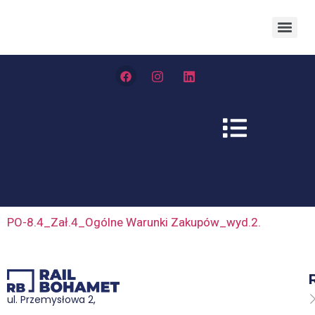
PO-8.4_Zał.4_Ogólne Warunki Zakupów_wyd.2.
ul. Przemysłowa 2,